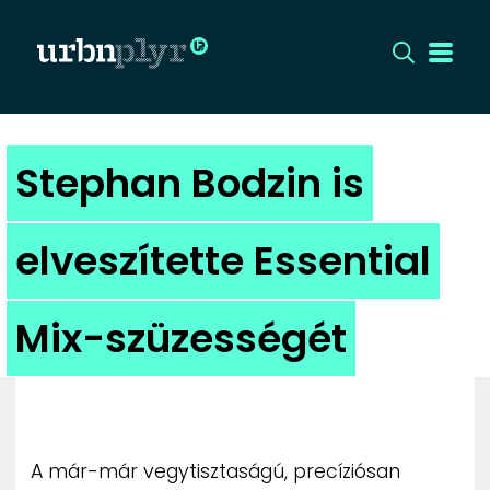
CÍMLAP
Stephan Bodzin is
DIZÁJN
elveszítette Essential
DIVAT
Mix-szüzességét
HIP
KULT
UTCA
A már-már vegytisztaságú, precíziósan