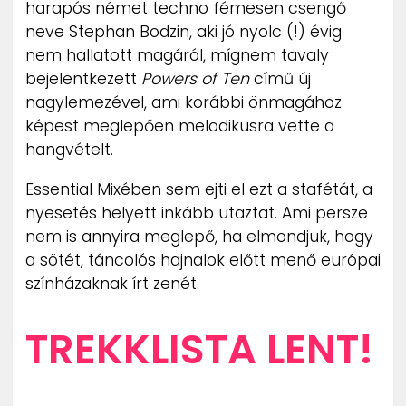
harapós német techno fémesen csengő
ZENE
neve Stephan Bodzin, aki jó nyolc (!) évig
nem hallatott magáról, mígnem tavaly
MÉDIAAJÁNLAT
bejelentkezett
Powers of Ten
című új
IMPRESSZUM
PR-ARCHÍVUM
nagylemezével, ami korábbi önmagához
ADATKEZELÉSI TÁJÉKOZTATÓ
képest meglepően melodikusra vette a
hangvételt.
Essential Mixében sem ejti el ezt a stafétát, a
nyesetés helyett inkább utaztat. Ami persze
nem is annyira meglepő, ha elmondjuk, hogy
a sötét, táncolós hajnalok előtt menő európai
színházaknak írt zenét.
TREKKLISTA LENT!