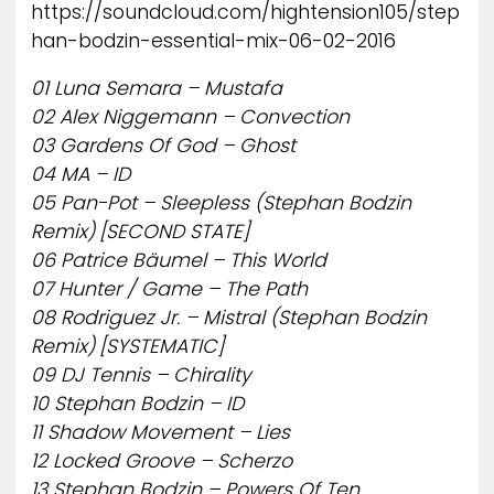
https://soundcloud.com/hightension105/step
han-bodzin-essential-mix-06-02-2016
01 Luna Semara – Mustafa
02 Alex Niggemann – Convection
03 Gardens Of God – Ghost
04 MA – ID
05 Pan-Pot – Sleepless (Stephan Bodzin
Remix) [SECOND STATE]
06 Patrice Bäumel – This World
07 Hunter / Game – The Path
08 Rodriguez Jr. – Mistral (Stephan Bodzin
Remix) [SYSTEMATIC]
09 DJ Tennis – Chirality
10 Stephan Bodzin – ID
11 Shadow Movement – Lies
12 Locked Groove – Scherzo
13 Stephan Bodzin – Powers Of Ten