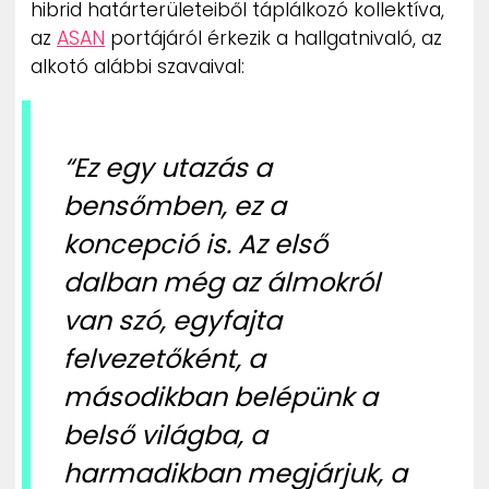
hibrid határterületeiből táplálkozó kollektíva,
ZENE
az
ASAN
portájáról érkezik a hallgatnivaló, az
alkotó alábbi szavaival:
MÉDIAAJÁNLAT
IMPRESSZUM
PR-ARCHÍVUM
ADATKEZELÉSI TÁJÉKOZTATÓ
“Ez egy utazás a
bensőmben, ez a
koncepció is. Az első
dalban még az álmokról
van szó, egyfajta
felvezetőként, a
másodikban belépünk a
belső világba, a
harmadikban megjárjuk, a