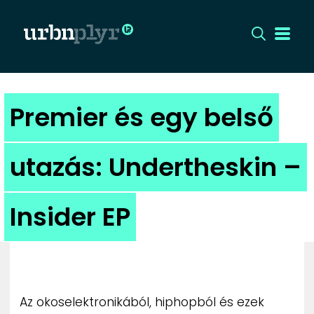
CÍMLAP
Premier és egy belső
DIZÁJN
utazás: Undertheskin –
DIVAT
Insider EP
HIP
KULT
UTCA
Az okoselektronikából, hiphopból és ezek