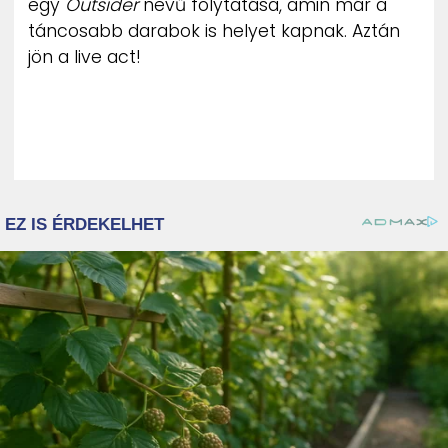
egy
Outsider
nevű folytatása, amin már a
táncosabb darabok is helyet kapnak. Aztán
jön a live act!