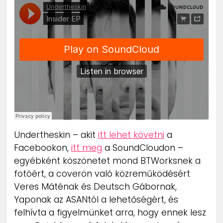
Undertheskin – akit
itt lehet követni
a
Facebookon,
itt meg
a SoundCloudon –
egyébként köszönetet mond BTWorksnek a
fotóért, a coverön való közreműködésért
Veres Máténak és Deutsch Gábornak,
Yaponak az ASANtól a lehetőségért, és
felhívta a figyelmünket arra, hogy ennek lesz