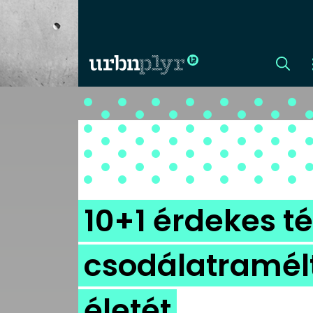
CÍMLAP
DIZÁJN
DIVAT
10+1 érdekes t
HIP
csodálatramélt
KULT
életét