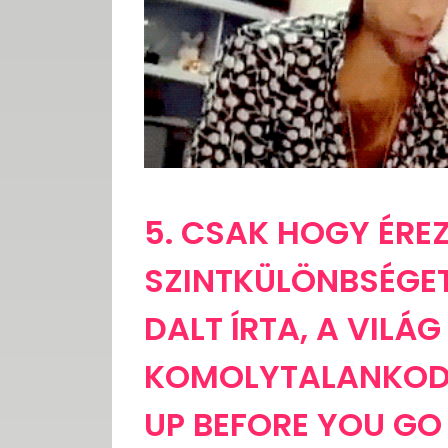
5. CSAK HOGY ÉRE
SZINTKÜLÖNBSÉGET
DALT ÍRTA, A VILÁ
KOMOLYTALANKODO
UP BEFORE YOU GO