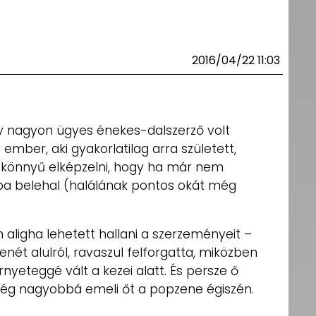
2016/04/22 11:03
y nagyon ügyes énekes-dalszerző volt
mber, aki gyakorlatilag arra született,
on könnyű elképzelni, hogy ha már nem
bba belehal (halálának pontos okát még
n aligha lehetett hallani a szerzeményeit –
enét alulról, ravaszul felforgatta, miközben
rnyeteggé vált a kezei alatt. És persze ő
 még nagyobbá emeli őt a popzene égiszén.