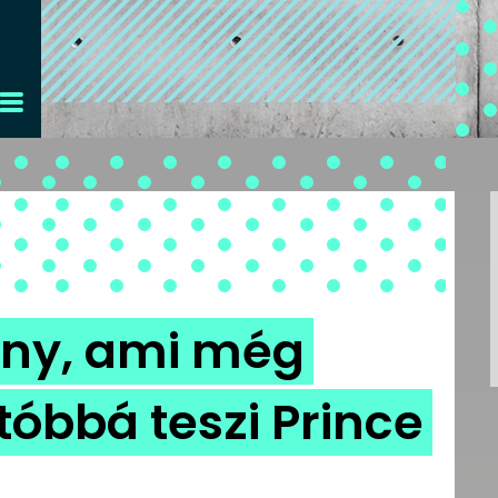
ény, ami még
óbbá teszi Prince