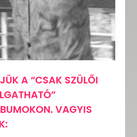
JÜK A “CSAK SZÜLŐI
LLGATHATÓ”
LBUMOKON. VAGYIS
K: