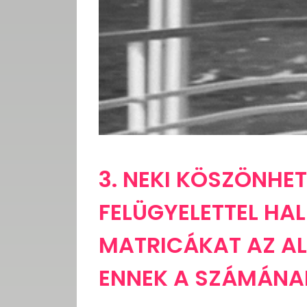
3. NEKI KÖSZÖNHET
FELÜGYELETTEL HA
MATRICÁKAT AZ A
ENNEK A SZÁMÁNA