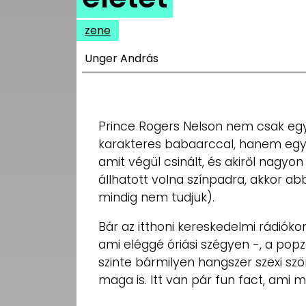
UTCA
zene
ZENE
Unger András
MÉDIAAJÁNLAT
IMPRESSZUM
PR-ARCHÍVUM
ADATKEZELÉSI
Prince Rogers Nelson nem csak eg
TÁJÉKOZTATÓ
karakteres babaarccal, hanem egy e
amit végül csinált, és akiről nagy
állhatott volna színpadra, akkor a
mindig nem tudjuk).
Bár az itthoni kereskedelmi rádióko
ami eléggé óriási szégyen -, a popz
szinte bármilyen hangszer szexi szö
maga is. Itt van pár fun fact, ami