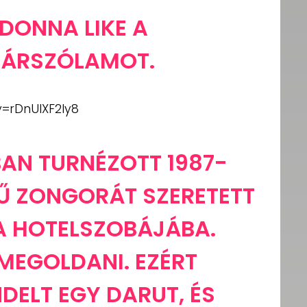
ADONNA LIKE A
TÁRSZÓLAMOT.
=rDnUIXF2ly8
BAN TURNÉZOTT 1987-
TŰ ZONGORÁT SZERETETT
 A HOTELSZOBÁJÁBA.
MEGOLDANI. EZÉRT
DELT EGY DARUT, ÉS