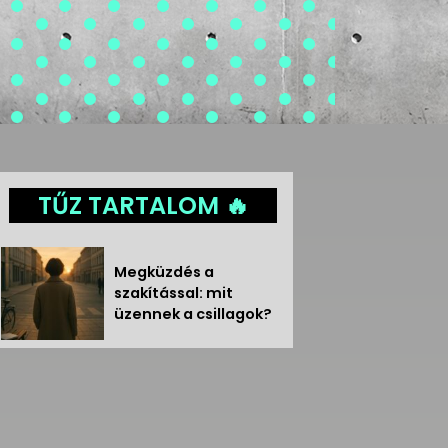
TŰZ TARTALOM 🔥
Megküzdés a
szakítással: mit
üzennek a csillagok?