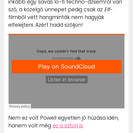
inkább egy savas lo-fi techno-dzsemről van
ZENE
szó, a közelgő ünnepet pedig csak az
Elf
-
filmből vett hangminták nem hagyják
MÉDIAAJÁNLAT
elfelejteni. Azért hadd szóljon!
IMPRESSZUM
PR-ARCHÍVUM
ADATKEZELÉSI TÁJÉKOZTATÓ
Nem ez volt Powell egyetlen jó húzása idén,
hanem volt még
ez a sztori is
.