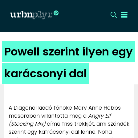
CÍMLAP
Powell szerint ilyen egy
DIZÁJN
karácsonyi dal
DIVAT
HIP
A Diagonal kiadó főnöke Mary Anne Hobbs
KULT
műsorában villantotta meg a
Angry Elf
(Stocking Mix)
című friss trekkjét, ami szándék
UTCA
szerint egy kafrácsonyi dal lenne. Noha