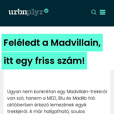
CÍMLAP
Feléledt a Madvillain,
DIZÁJN
itt egy friss szám!
DIVAT
HIP
KULT
Ugyan nem konkrétan egy Madvillain-trekkről
van szó, hanem a MED, Blu és Madlib trió
UTCA
októberben érkező lemezének egyik
trekkjéről. A már hallgatható, soulos