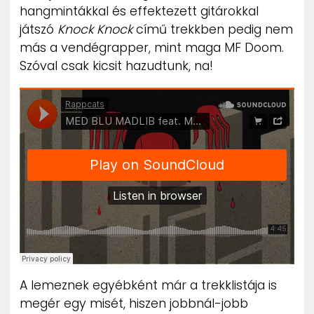
hangmintákkal és effektezett gitárokkal
ZENE
játszó
Knock Knock
című trekkben pedig nem
más a vendégrapper, mint maga MF Doom.
MÉDIAAJÁNLAT
IMPRESSZUM
Szóval csak kicsit hazudtunk, na!
PR-ARCHÍVUM
ADATKEZELÉSI TÁJÉKOZTATÓ
A lemeznek egyébként már a trekklistája is
megér egy misét, hiszen jobbnál-jobb