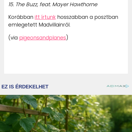
15. The Buzz, feat. Mayer Hawthorne
Korábban
itt írtunk
hosszabban a posztban
emlegetett Madvillainről.
(via
pigeonsandplanes
)