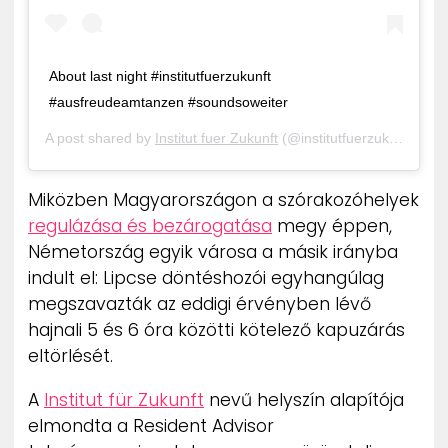
About last night #institutfuerzukunft
#ausfreudeamtanzen #soundsoweiter
A post shared by
Institut fuer Zukunft
(@institutfuerzukunft) on
Miközben Magyarországon a szórakozóhelyek
regulázása és bezárogatása
megy éppen,
Németország egyik városa a másik irányba
indult el: Lipcse döntéshozói egyhangúlag
megszavazták az eddigi érvényben lévő
hajnali 5 és 6 óra közötti kötelező kapuzárás
eltörlését.
A
Institut für Zukunft
nevű helyszín alapítója
elmondta a Resident Advisor