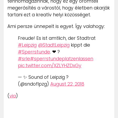
tehnómagazinnak, hogy ez egy örömteli
megerősítés a várostól, hogy életben akarják
tartani ezt a kreatív helyi közösséget.
Ami persze ünnepelt is egyet. Így valahogy:
Freude! Es ist amtlich, der Stadtrat
#Leipzig
@StadtLeipzig
kippt die
#Sperrstunde
. ❤ ?
#srle
#sperrstundeplatzenlassen
pic.twitter.com/XZLYHZDxGy
— ✨ Sound of Leipzig ?
(@sndoflpzg)
August 22, 2018
(
via
)