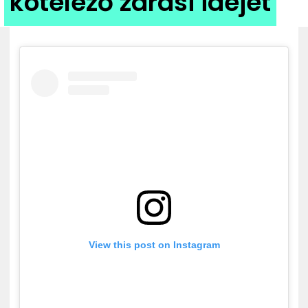
kötelező zárási idejét
ZENE
MÉDIAAJÁNLAT
IMPRESSZUM
PR-ARCHÍVUM
ADATKEZELÉSI TÁJÉKOZTATÓ
View this post on Instagram