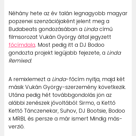
ZENE
Néhány hete az év talán legnagyobb magyar
popzenei szenzációjaként jelent meg a
MÉDIAAJÁNLAT
IMPRESSZUM
Budabeats gondozásában a
Linda
című
PR-ARCHÍVUM
filmsorozat Vukán György által jegyzett
ADATKEZELÉSI TÁJÉKOZTATÓ
főcímdala
. Most pedig itt a DJ Bodoo
gondozta projekt legújabb fejezete, a
Linda
Remixed
.
A remixlemezt a
Linda
-főcím nyitja, majd két
másik Vukán György-szerzemény következik.
Utána pedig hét továbbgondolás jön az
alábbi zenészek jóvoltából: Sirmo, a Kettő
Kettő Tánczenekar, Suhov, DJ Bootsie, Bodoo
x MRBL és persze a már ismert Mindig más-
verzió.