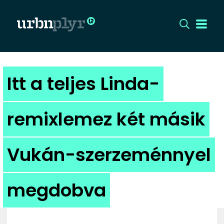
CÍMLAP
Itt a teljes Linda-
DIZÁJN
remixlemez két másik
DIVAT
Vukán-szerzeménnyel
HIP
KULT
megdobva
UTCA