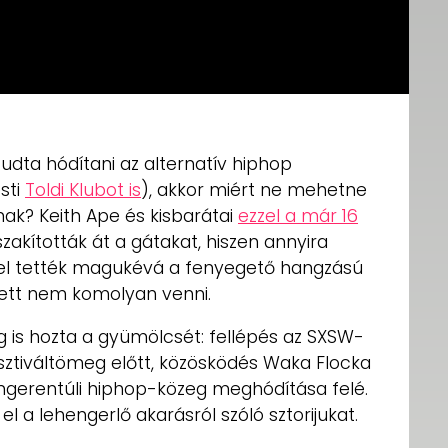
dta hódítani az alternatív hiphop
sti
Toldi Klubot is
), akkor miért ne mehetne
dnak? Keith Ape és kisbarátai
ezzel a már 16
zakították át a gátakat, hiszen annyira
gel tették magukévá a fenyegető hangzású
tett nem komolyan venni.
is hozta a gyümölcsét: fellépés az SXSW-
esztiváltömeg előtt, közösködés Waka Flocka
engerentúli hiphop-közeg meghódítása felé.
el a lehengerlő akarásról szóló sztorijukat.