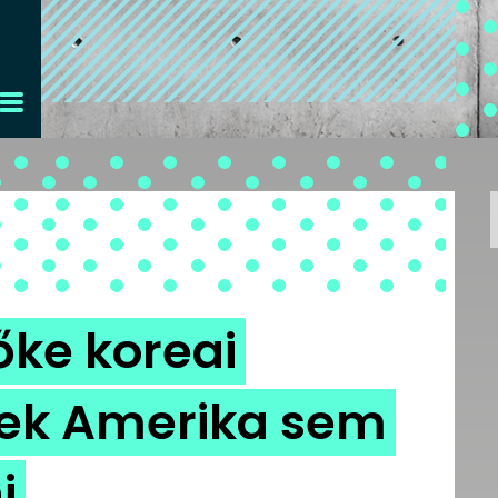
őke koreai
nek Amerika sem
i