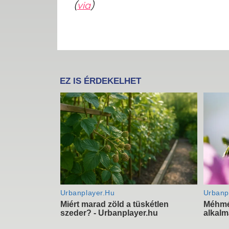
(
via
)