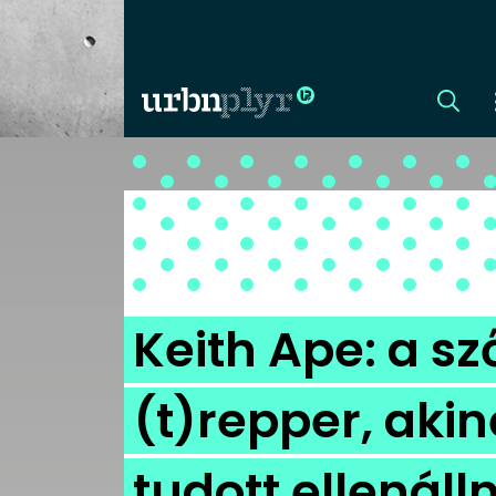
CÍMLAP
DIZÁJN
DIVAT
Keith Ape: a sz
HIP
(t)repper, aki
KULT
tudott ellenálln