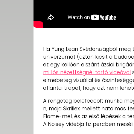
Ha Yung Lean Svédországból meg tu
univerzumát (aztán kicsit a budape
ez egy kellően elszánt ázsiai brigá
milliós nézettségnél tartó videóval
s
elmebeteg vizuállal és őszinteség
atlantai trapet, hogy azt nem lehe
A rengeteg belefeccölt munka meg 
n, majd Skrillex mellett hatalmas f
Flame-mel, és az első lépések a t
A Noisey videója tíz percben meséli 