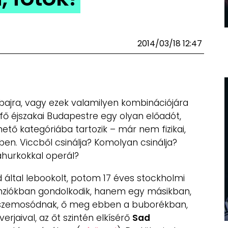
2014/03/18 12:47
bajra, vagy ezek valamilyen kombinációjára
tfő éjszakai Budapestre egy olyan előadót,
ető kategóriába tartozik – már nem fizikai,
n. Viccből csinálja? Komolyan csinálja?
ahurkokkal operál?
 által lebookolt, potom 17 éves stockholmi
ziókban gondolkodik, hanem egy másikban,
sszemosódnak, ő meg ebben a buborékban,
rjaival, az őt szintén elkísérő
Sad