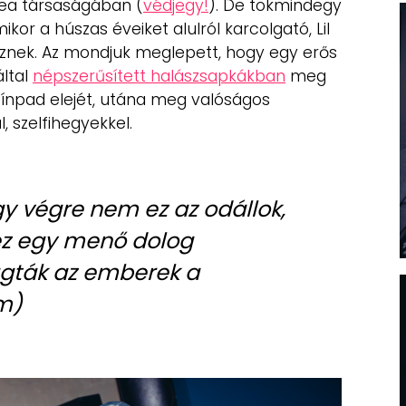
 Tea társaságában (
védjegy!
). De tökmindegy
mikor a húszas éveiket alulról karcolgató, Lil
eznek. Az mondjuk meglepett, hogy egy erős
ltal
népszerűsített halászsapkákban
meg
ínpad elejét, utána meg valóságos
, szelfihegyekkel.
gy végre nem ez az odállok,
ez egy menő dolog
ágták az emberek a
m)