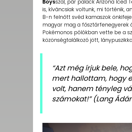
Boys
szal, pár palack Arizona Iced
is, kíváncsiak voltunk, mi történik, a
B-n felnőtt svéd kamaszok önkifej
magyar mag a fősztárfenegyerek á
Pokémonos pólókban vette be a sz
közönségtalálkozó jött, lánypuszikkal
“Azt még írjuk bele, ho
mert hallottam, hogy 
volt, hanem tényleg v
számokat!”
(Lang Ádá