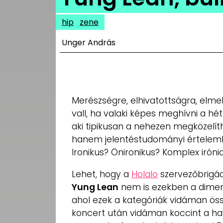
UTCA
hip
zene
ZENE
Unger András
MÉDIAAJÁNLAT
IMPRESSZUM
PR-ARCHÍVUM
ADATKEZELÉSI
TÁJÉKOZTATÓ
Merészségre, elhivatottságra, elme
vall, ha valaki képes meghívni a hé
aki tipikusan a nehezen megközelíth
hanem jelentéstudományi értelembe
Ironikus? Önironikus? Komplex iróni
Lehet, hogy a
Holalo
szervezőbrigád
Yung Lean
nem is ezekben a dimen
ahol ezek a kategóriák vidáman ö
koncert után vidáman koccint a have