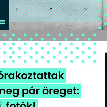
órakoztattak
meg pár öreget:
, fotók!