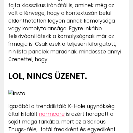
fajta klasszikus iróniától is, aminek még az
volt a lényege, hogy a kontextusán belül
eldönthetetlen legyen annak komolysága
vagy komolytalansága. Egyre inkább
felszívódni látszik a komolyságnak már az
írmagja is. Csak ezek a teljesen kiforgatott,
nihilista panelek maradnak, mindössze annyi
üzenettel, hogy
LOL, NINCS ÜZENET.
Igazából a trenddiktáló K-Hole ügynökség
által kitalált
normcore
is azért harapott a
saját maga farkába, mert ez a Serious
Thugs-féle, totál freakként és egyediként