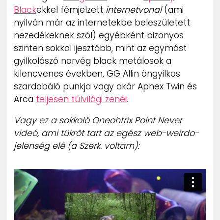
Black
ekkel fémjelzett
internetvonal
(ami
nyilván már az internetekbe beleszületett
nezedékeknek szól) egyébként bizonyos
szinten sokkal ijesztőbb, mint az egymást
gyilkolászó norvég black metálosok a
kilencvenes években, GG Allin öngyilkos
szardobáló punkja vagy akár Aphex Twin és
Arca
teljesen túlvilági zenéi
.
Vagy ez a sokkoló Oneohtrix Point Never
videó, ami tükröt tart az egész web-weirdo-
jelenség elé (a Szerk. voltam):