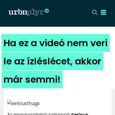
CÍMLAP
Ha ez a videó nem veri
DIZÁJN
le az ízléslécet, akkor
DIVAT
már semmi!
HIP
KULT
UTCA
Az angolországból származó
Serious