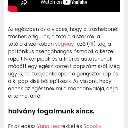
Az egészben az a vicces, hogy a trashebbnél
trashebb figurák, a totálciki szerkók, a
totálciki szerkóban
segway
-ező (!!!) tag, a
polifónikus csengőhangos ősmobil, a kézzel
rajzolt Nike-pipák és a filléres autotune-ok
mögött egy egész korrekt popszám szól. Még
úgy is, ha tulajdonképpen a gengszter rap és
a k-pop kliséiből építkezik. Az viszont, hogy
ennek az egésznek mi a mondanivalója, célja,
értelme, arról
halvány fogalmunk sincs.
Ez az egész
Yung Lean
ekkel és
Spooky