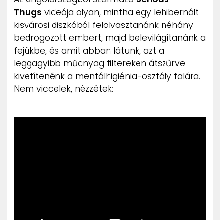
ZENE
Thugs
videója olyan, mintha egy lehibernált
kisvárosi diszkóból felolvasztanánk néhány
MÉDIAAJÁNLAT
bedrogozott embert, majd belevilágítanánk a
IMPRESSZUM
fejükbe, és amit abban látunk, azt a
PR-ARCHÍVUM
leggagyibb műanyag filtereken átszűrve
ADATKEZELÉSI TÁJÉKOZTATÓ
kivetítenénk a mentálhigiénia-osztály falára.
Nem viccelek, nézzétek: