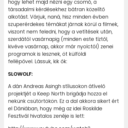
hogy lehet majd nézni egy csomó, a
ZENE
társadalmi kérdésekhez bátran közelítő
alkotást. Várjuk, naná, hisz minden évben
MÉDIAAJÁNLAT
szuperérdekes témákat járnak körül a filmek,
IMPRESSZUM
PR-ARCHÍVUM
viszont nem feledni, hogy a vetítések után,
ADATKEZELÉSI TÁJÉKOZTATÓ
szerdától vasárnapig (minden este tíztől,
kivéve vasárnap, akkor már nyolctól) zenei
programok is lesznek, öt külföldi
fellépővel. Lássuk, kik ők:
SLOWOLF:
A dán Andreas Asingh stílusokon átívelő
projektjét a Keep North brigádja hozza el
nekünk csütörtökön. Ez a dal akkora sikert ért
el Dániában, hogy még az idei Roskilde
Fesztivál hivatalos zenéje is lett: