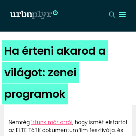
CÍMLAP
Ha érteni akarod a
DIZÁJN
világot: zenei
DIVAT
programok
HIP
KULT
Nemrég
írtunk már arról
, hogy ismét elstartol
UTCA
az ELTE TáTK dokumentumfilm fesztiválja, és