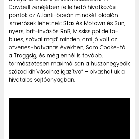
Cowbell zenéjében fellelhető hivatkozási
pontok az Atlanti-óceán mindkét oldalán
ismerősek lehetnek: Stax és Motown és Sun,
nyers, brit-inváziós RnB, Mississippi delta-
blues, szóval majd’ minden, ami jó volt az
ötvenes-hatvanas években, Sam Cooke-tól
a Troggsig, és még ennél is tovább,
természetesen maximálisan a huszonegyedik
század kihívásaihoz igazítva” – olvashatjuk a
hivatalos sajtóanyagban.