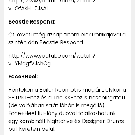
http://www.youtube.com/watch?
v=GfAkH_5JsAI
Beastie Respond:
Őt követi még aznap finom elektronikájával a
szintén dán Beastie Respond.
http://www.youtube.com/watch?
v=YMdgfVJshCg
Face+Heel:
Pénteken a Boiler Roomot is megjárt, olykor a
SBTRKT-hez és a The XX-hez is hasonlítgatott
(de valójában saját lábán is megálló)
Face+Heel fiú-lány duóval találkozhatunk,
egy kombinált Nightdrive és Designer Drums
buli keretein belül: