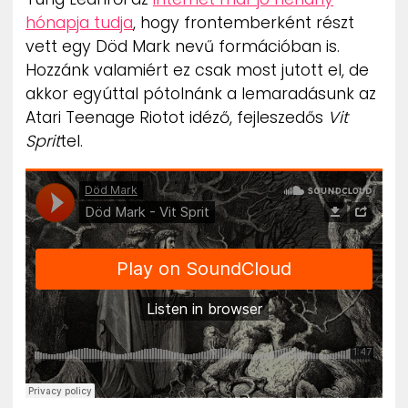
ZENE
hónapja tudja
, hogy frontemberként részt
vett egy Död Mark nevű formációban is.
MÉDIAAJÁNLAT
Hozzánk valamiért ez csak most jutott el, de
IMPRESSZUM
akkor egyúttal pótolnánk a lemaradásunk az
PR-ARCHÍVUM
Atari Teenage Riotot idéző, fejleszedős
Vit
ADATKEZELÉSI TÁJÉKOZTATÓ
Sprit
tel.