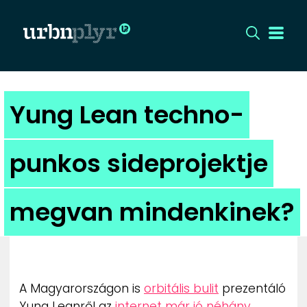
CÍMLAP
Yung Lean techno-
DIZÁJN
punkos sideprojektje
DIVAT
megvan mindenkinek?
HIP
KULT
UTCA
A Magyarországon is
orbitális bulit
prezentáló
Yung Leanről az
internet már jó néhány