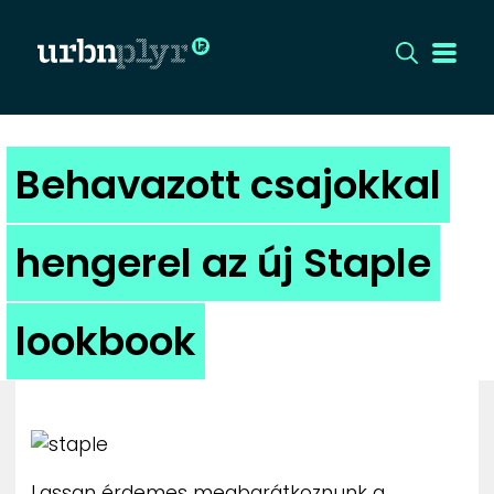
CÍMLAP
Behavazott csajokkal
DIZÁJN
hengerel az új Staple
DIVAT
lookbook
HIP
KULT
UTCA
Lassan érdemes megbarátkoznunk a