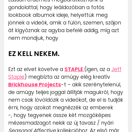
ZENE
gondolattal, hogy leáldozóban a fotós
lookbook albumok ideje, helyettük meg
MÉDIAAJÁNLAT
jönnek a videók, amik a fülön, szemen, szájon
IMPRESSZUM
át kígyóznak az agyba befelé addig, míg azt
PR-ARCHÍVUM
nem mondjuk, hogy
ADATKEZELÉSI TÁJÉKOZTATÓ
EZ KELL NEKEM.
Ezt az elvet követve a
STAPLE
(igen, az a
Jeff
Staple
) megbízta az amúgy elég kreatív
Brickhouse Projects
-t – akik szerénytelenül,
de amúgy teljes joggal állítják magukról, hogy
nem csak lövöldözik a videókat, de el is tudják
érni, hogy azokat megnézzék az emberek
-, hogy tegyenek össze két mozgóképes
mézesmadzagot nekik az új tavasz / nyári
Seasonal Affective
kollekcióhoz. Az első már