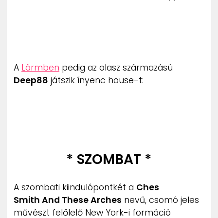
A
Lärmben
pedig az olasz származású
Deep88
játszik ínyenc house-t:
* SZOMBAT *
A szombati kiindulópontkét a
Ches
Smith And These Arches
nevű, csomó jeles
művészt felőlelő New York-i formáció