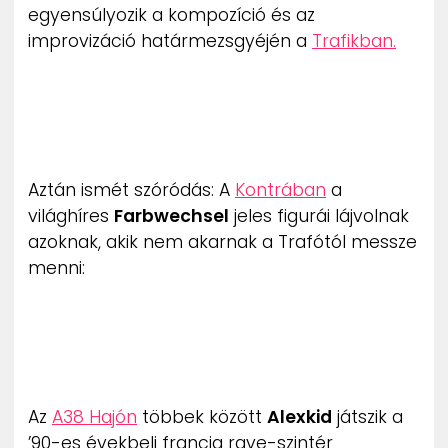
egyensúlyozik a kompozíció és az
improvizáció határmezsgyéjén a
Trafikban.
Aztán ismét szóródás: A
Kontrában
a
világhíres
Farbwechsel
jeles figurái lájvolnak
azoknak, akik nem akarnak a Trafótól messze
menni:
Az
A38 Hajón
többek között
Alexkid
játszik a
’90-es évekbeli francia rave-szintér