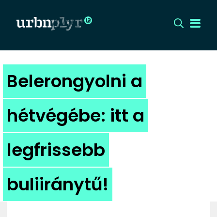
CÍMLAP
Belerongyolni a
DIZÁJN
hétvégébe: itt a
DIVAT
legfrissebb
HIP
KULT
buliiránytű!
UTCA