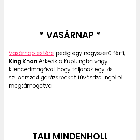
* VASÁRNAP *
Vasárnap estére
pedig egy nagyszerű férfi,
King Khan
érkezik a Kuplungba vagy
kilencedmagával, hogy toljanak egy kis
szuperszexi garázsrockot fúvósdzsungellel
megtámogatva:
TALI MINDENHOL!