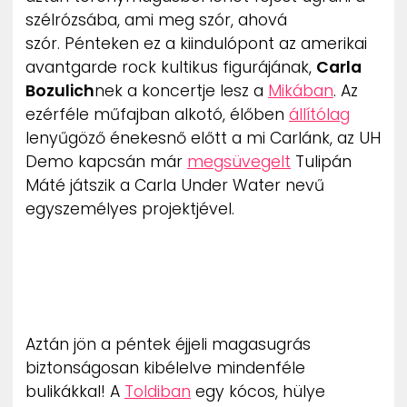
szélrózsába, ami meg szór, ahová
szór. Pénteken ez a kiindulópont az amerikai
avantgarde rock kultikus figurájának,
Carla
Bozulich
nek a koncertje lesz a
Mikában
. Az
ezérféle műfajban alkotó, élőben
állítólag
lenyűgöző énekesnő előtt a mi Carlánk, az UH
Demo kapcsán már
megsüvegelt
Tulipán
Máté játszik a Carla Under Water nevű
egyszemélyes projektjével.
Aztán jön a péntek éjjeli magasugrás
biztonságosan kibélelve mindenféle
bulikákkal! A
Toldiban
egy kócos, hülye