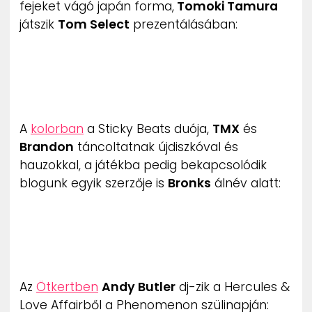
fejeket vágó japán forma,
Tomoki Tamura
játszik
Tom Select
prezentálásában:
A
kolorban
a Sticky Beats duója,
TMX
és
Brandon
táncoltatnak újdiszkóval és
hauzokkal, a játékba pedig bekapcsolódik
blogunk egyik szerzője is
Bronks
álnév alatt:
Az
Ötkertben
Andy Butler
dj-zik a Hercules &
Love Affairből a Phenomenon szülinapján: