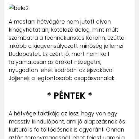
ZENE
A mostani hétvégére nem jutott olyan
MÉDIAAJÁNLAT
IMPRESSZUM
kihagyhatatlan, kötelező dolog, mint múlt
PR-ARCHÍVUM
szombatra a technokunstos Karenn, ezúttal
ADATKEZELÉSI TÁJÉKOZTATÓ
inkább a kiegyensúlyozott minőség jellemzi
Budapestet. Ez azért jó, mert nem kell
folyamatosan az órákat nézegetni,
nyugodtan lehet sodródni az éjszakával.
Jöjjenek a legfontosabb csapásvonalak:
* PÉNTEK *
A hétvége taktikája az lesz, hogy van egy
masszív kiindulópont, ami jó alapozásnak és
kulturális feltöltődésnek is egyaránt. Onnan
aztán toronymagasból lehet fejest ugrani a