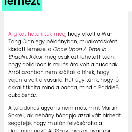
lemezt
ZENE
MÉDIAAJÁNLAT
IMPRESSZUM
PR-ARCHÍVUM
Alig két hete írtuk meg
, hogy elkelt a Wu-
ADATKEZELÉSI TÁJÉKOZTATÓ
Tang Clan egy példányban, műalkotásként
kiadott lemeze, a
Once Upon A Time In
Shaolin.
Akkor még csak azt lehetett tudni,
hogy dollárban is milliós ára volt a cuccnak.
Arról azonban nem szóltak a hírek, hogy
vajon ki volt a vásárló. Hát úgy tűnik, hogy jó
okkal titkolta mind a banda, mind a Paddle8
aukciósház.
A tulajdonos ugyanis nem más, mint Martin
Shkreli, aki néhány hónapja azzal vált hírhedt
seggfejjé, hogy miután felvásárolta a
Daraprim nevű AIDS-gyógyszer gyártási