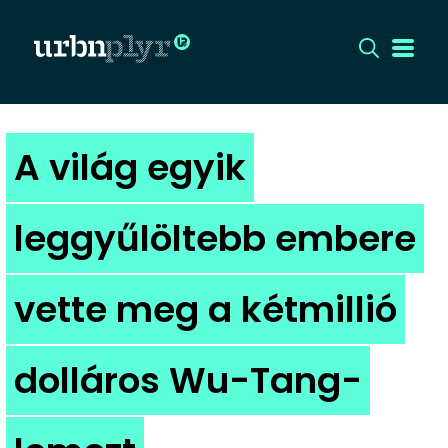
CÍMLAP
A világ egyik
DIZÁJN
leggyűlöltebb embere
DIVAT
vette meg a kétmillió
HIP
KULT
dolláros Wu-Tang-
UTCA