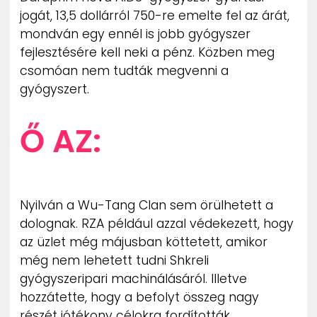
jogát, 13,5 dollárról 750-re emelte fel az árát,
mondván egy ennél is jobb gyógyszer
fejlesztésére kell neki a pénz. Közben meg
csomóan nem tudták megvenni a
gyógyszert.
Ő AZ:
Nyilván a Wu-Tang Clan sem örülhetett a
dolognak. RZA például azzal védekezett, hogy
az üzlet még májusban köttetett, amikor
még nem lehetett tudni Shkreli
gyógyszeripari machinálásáról. Illetve
hozzátette, hogy a befolyt összeg nagy
részét jótékony célokra fordították.