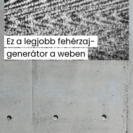
ZENE
MÉDIAAJÁNLAT
IMPRESSZUM
PR-ARCHÍVUM
ADATKEZELÉSI TÁJÉKOZTATÓ
Ez a legjobb fehérzaj-
generátor a weben