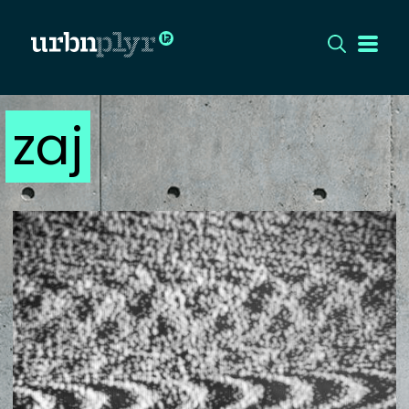
zaj
CÍMLAP
DIZÁJN
DIVAT
HIP
KULT
UTCA