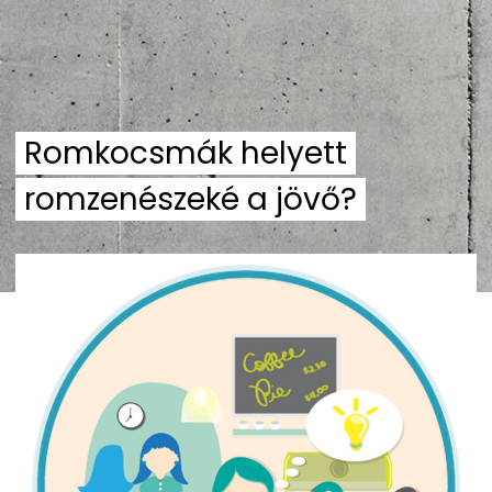
Romkocsmák helyett
romzenészeké a jövő?