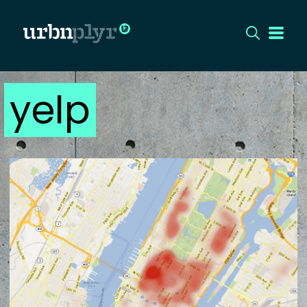
yelp
CÍMLAP
DIZÁJN
DIVAT
HIP
KULT
UTCA