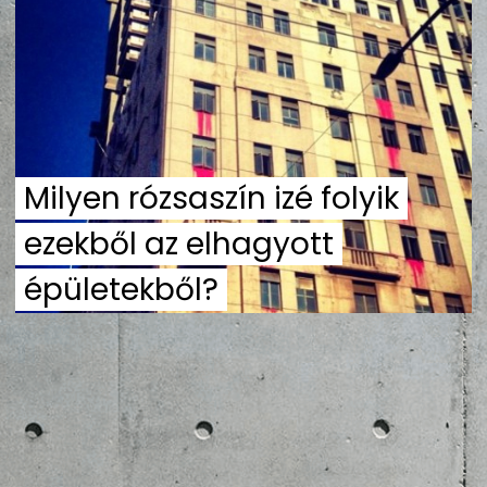
ZENE
MÉDIAAJÁNLAT
IMPRESSZUM
PR-ARCHÍVUM
ADATKEZELÉSI TÁJÉKOZTATÓ
Milyen rózsaszín izé folyik
ezekből az elhagyott
épületekből?