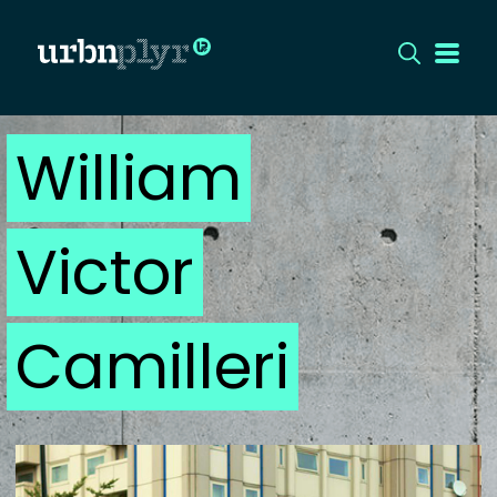
William
CÍMLAP
DIZÁJN
Victor
DIVAT
HIP
Camilleri
KULT
UTCA