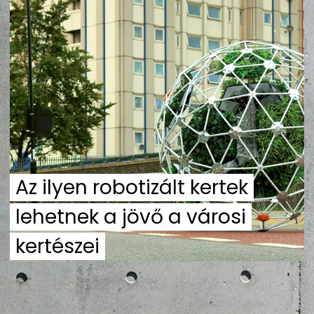
ZENE
MÉDIAAJÁNLAT
IMPRESSZUM
PR-ARCHÍVUM
ADATKEZELÉSI TÁJÉKOZTATÓ
Az ilyen robotizált kertek
lehetnek a jövő a városi
kertészei