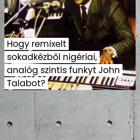
ZENE
MÉDIAAJÁNLAT
IMPRESSZUM
PR-ARCHÍVUM
ADATKEZELÉSI TÁJÉKOZTATÓ
Hogy remixelt
sokadkézből nigériai,
analóg szintis funkyt John
Talabot?