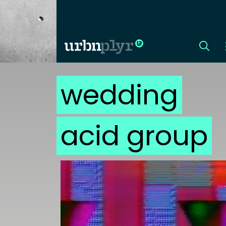
wedding
CÍMLAP
DIZÁJN
acid group
DIVAT
HIP
KULT