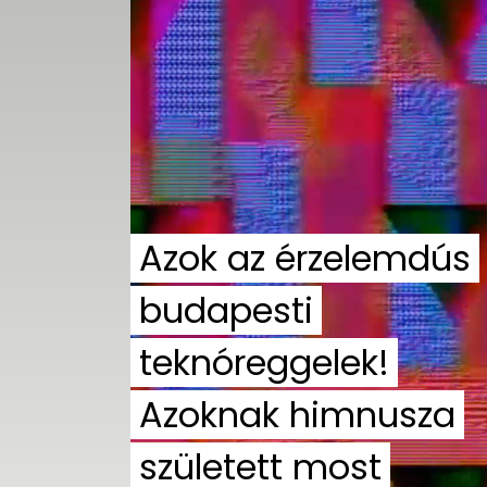
UTCA
ZENE
MÉDIAAJÁNLAT
IMPRESSZUM
PR-ARCHÍVUM
ADATKEZELÉSI
TÁJÉKOZTATÓ
Azok az érzelemdús
budapesti
teknóreggelek!
Azoknak himnusza
született most