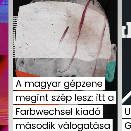
A magyar gépzene
megint szép lesz: itt a
Farbwechsel kiadó
U
második válogatása
G