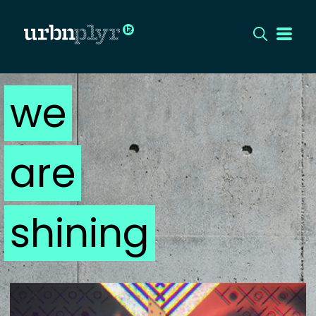
we
CÍMLAP
DIZÁJN
are
DIVAT
HIP
shining
KULT
UTCA