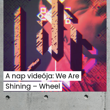
ZENE
MÉDIAAJÁNLAT
IMPRESSZUM
PR-ARCHÍVUM
ADATKEZELÉSI TÁJÉKOZTATÓ
A nap videója: We Are
Shining – Wheel