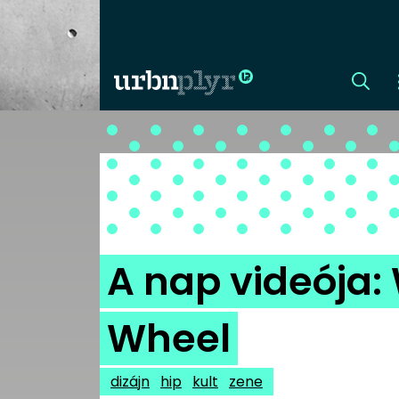
CÍMLAP
DIZÁJN
DIVAT
A nap videója:
HIP
Wheel
KULT
dizájn
hip
kult
zene