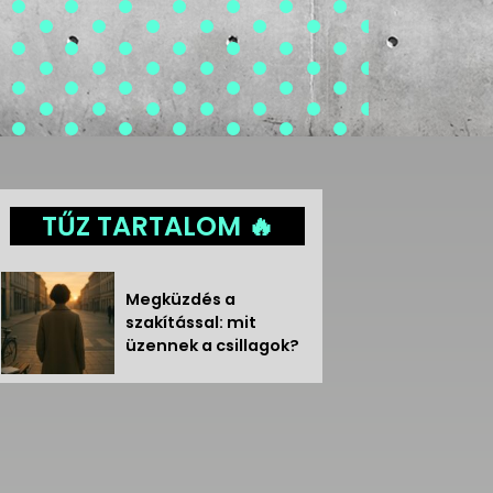
TŰZ TARTALOM 🔥
Megküzdés a
szakítással: mit
üzennek a csillagok?