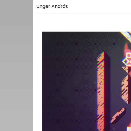
UTCA
Unger András
ZENE
MÉDIAAJÁNLAT
IMPRESSZUM
PR-ARCHÍVUM
ADATKEZELÉSI
TÁJÉKOZTATÓ