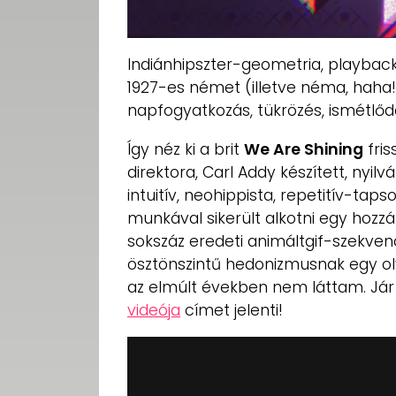
Indiánhipszter-geometria, playback
1927-es német (illetve néma, haha
napfogyatkozás, tükrözés, ismétlődé
Így néz ki a brit
We Are Shining
fris
direktora, Carl Addy készített, nyil
intuitív, neohippista, repetitív-tap
munkával sikerült alkotni egy hozz
sokszáz eredeti animáltgif-szekve
ösztönszintű hedonizmusnak egy oly
az elmúlt években nem láttam. Já
videója
címet jelenti!