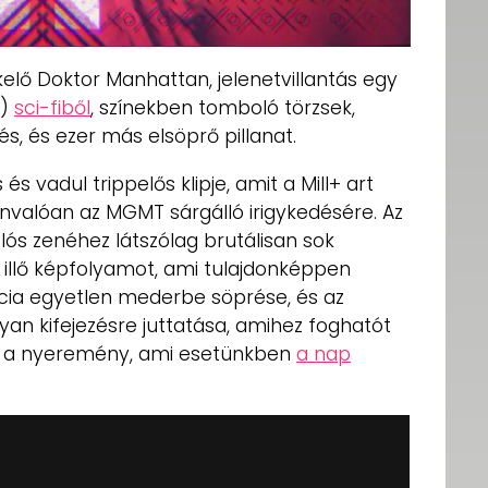
elő Doktor Manhattan, jelenetvillantás egy
!)
sci-fiből
, színekben tomboló törzsek,
s, és ezer más elsöprő pillanat.
s és vadul trippelős klipje, amit a Mill+ art
vánvalóan az MGMT sárgálló irigykedésére. Az
solós zenéhez látszólag brutálisan sok
á illő képfolyamot, ami tulajdonképpen
ncia egyetlen mederbe söprése, és az
an kifejezésre juttatása, amihez foghatót
r a nyeremény, ami esetünkben
a nap