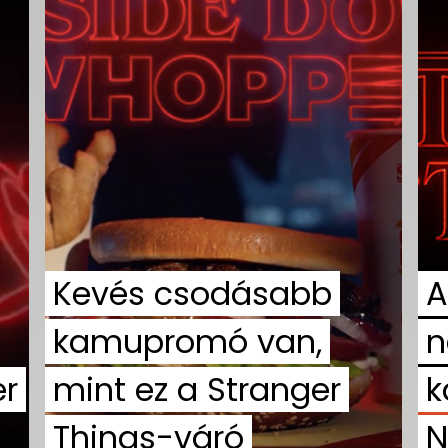
Kevés csodásabb
A
kamupromó van,
n
er
mint ez a Stranger
k
Things-váró
N