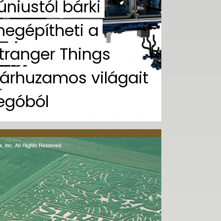
úniustól bárki
egépítheti a
tranger Things
árhuzamos világait
egóból