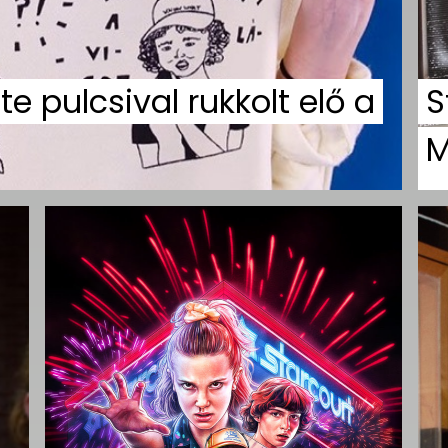
te pulcsival rukkolt elő a
S
M