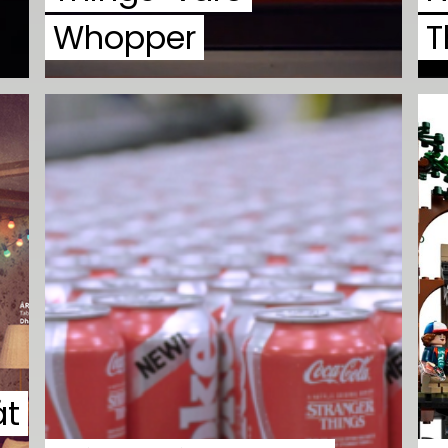
Whopper
T
át