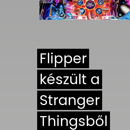
UTCA
ZENE
MÉDIAAJÁNLAT
IMPRESSZUM
PR-ARCHÍVUM
ADATKEZELÉSI
Flipper
TÁJÉKOZTATÓ
készült a
Stranger
Thingsből