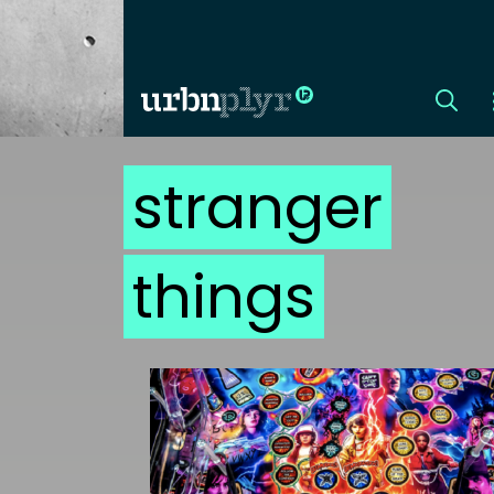
stranger
CÍMLAP
DIZÁJN
things
DIVAT
HIP
KULT