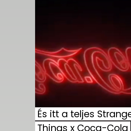
És itt a teljes Strang
Things x Coca-Cola