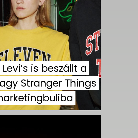
 Levi’s is beszállt a
agy Stranger Things
arketingbuliba