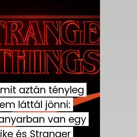
mit aztán tényleg
em láttál jönni:
anyarban van egy
ike és Stranger