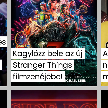
és
Kagylózz bele az új
A
Stranger Things
n
filmzenéjébe!
m