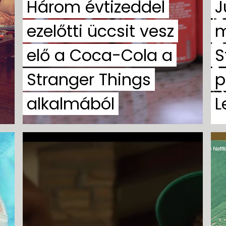
Három évtizeddel
J
ezelőtti üccsit vesz
m
elő a Coca-Cola a
S
Stranger Things
p
alkalmából
L