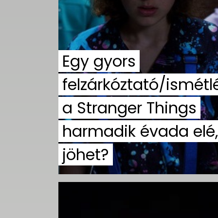
Egy gyors
felzárkóztató/ismétl
a Stranger Things
harmadik évada elé,
jöhet?