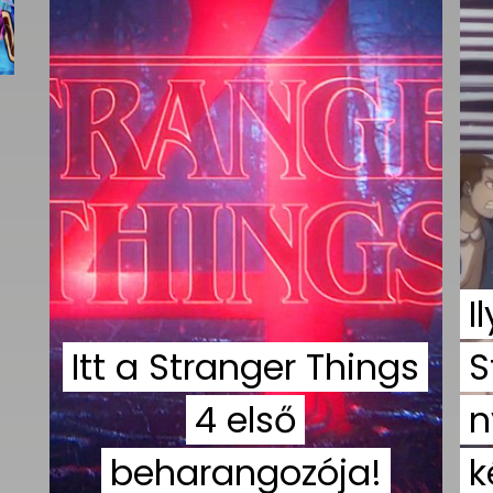
I
Itt a Stranger Things
S
4 első
n
beharangozója!
k