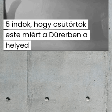
ZENE
MÉDIAAJÁNLAT
5 indok, hogy csütörtök
IMPRESSZUM
PR-ARCHÍVUM
ADATKEZELÉSI TÁJÉKOZTATÓ
este miért a Dürerben a
helyed