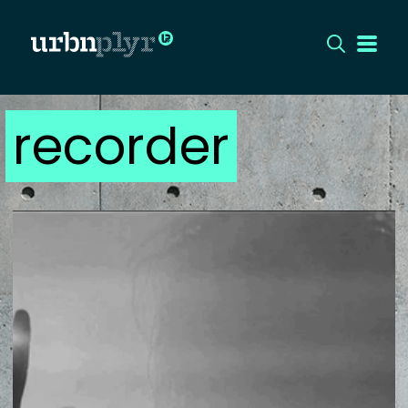
recorder
CÍMLAP
DIZÁJN
DIVAT
HIP
KULT
UTCA