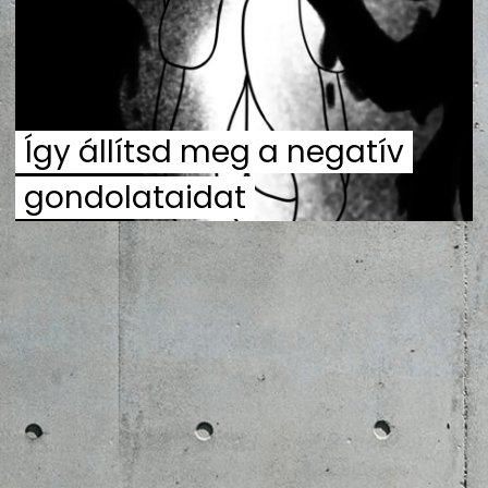
ZENE
MÉDIAAJÁNLAT
IMPRESSZUM
PR-ARCHÍVUM
ADATKEZELÉSI TÁJÉKOZTATÓ
Így állítsd meg a negatív
gondolataidat