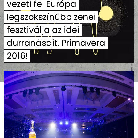
vezeti fel Európa
legszokszínűbb zenei
fesztiválja az idei
durranásait. Primavera
2016!