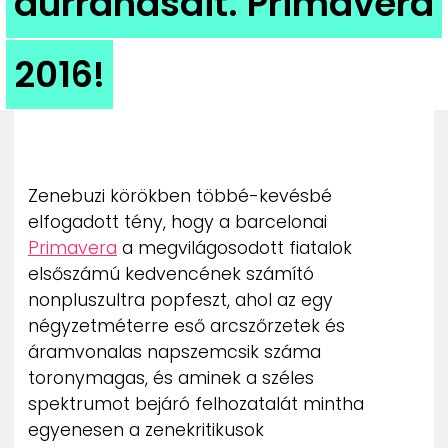
durranásait. Primavera
ZENE
2016!
MÉDIAAJÁNLAT
IMPRESSZUM
PR-ARCHÍVUM
ADATKEZELÉSI TÁJÉKOZTATÓ
Zenebuzi körökben többé-kevésbé
elfogadott tény, hogy a barcelonai
Primavera
a megvilágosodott fiatalok
elsőszámú kedvencének számító
nonpluszultra popfeszt, ahol az egy
négyzetméterre eső arcszőrzetek és
áramvonalas napszemcsik száma
toronymagas, és aminek a széles
spektrumot bejáró felhozatalát mintha
egyenesen a zenekritikusok