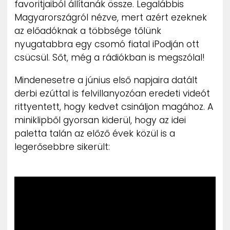
favoritjaiból állítanák össze. Legalábbis
Magyarországról nézve, mert azért ezeknek
az előadóknak a többsége tőlünk
nyugatabbra egy csomó fiatal iPodján ott
csücsül. Sőt, még a rádiókban is megszólal!
Mindenesetre a június első napjaira datált
derbi ezúttal is felvillanyozóan eredeti videót
rittyentett, hogy kedvet csináljon magához. A
miniklipből gyorsan kiderül, hogy az idei
paletta talán az előző évek közül is a
legerősebbre sikerült: