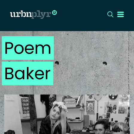
Poem
CÍMLAP
DIZÁJN
Baker
DIVAT
HIP
KULT
UTCA