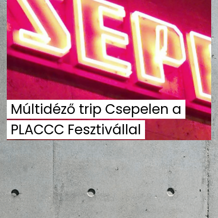
ZENE
MÉDIAAJÁNLAT
IMPRESSZUM
PR-ARCHÍVUM
ADATKEZELÉSI TÁJÉKOZTATÓ
Múltidéző trip Csepelen a
PLACCC Fesztivállal