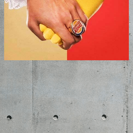
ZENE
MÉDIAAJÁNLAT
IMPRESSZUM
PR-ARCHÍVUM
ADATKEZELÉSI TÁJÉKOZTATÓ