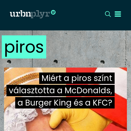
piros
CÍMLAP
DIZÁJN
DIVAT
Miért a piros színt
HIP
választotta a McDonalds,
a Burger King és a KFC?
KULT
UTCA