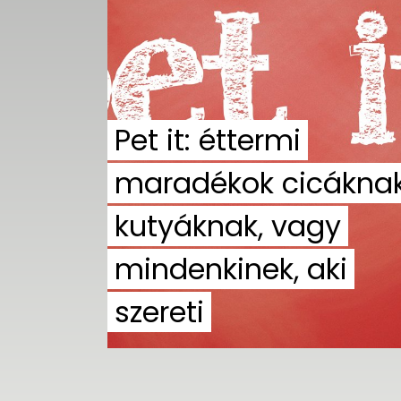
UTCA
ZENE
MÉDIAAJÁNLAT
IMPRESSZUM
Pet it: éttermi
PR-ARCHÍVUM
ADATKEZELÉSI
TÁJÉKOZTATÓ
maradékok cicáknak
kutyáknak, vagy
mindenkinek, aki
szereti