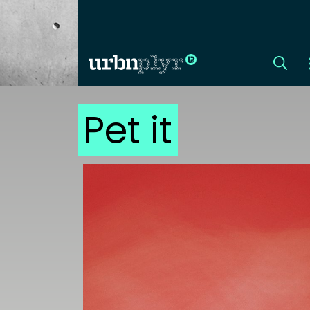
Pet it
CÍMLAP
DIZÁJN
DIVAT
HIP
KULT