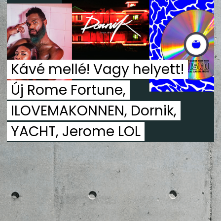
ZENE
MÉDIAAJÁNLAT
IMPRESSZUM
PR-ARCHÍVUM
ADATKEZELÉSI TÁJÉKOZTATÓ
Kávé mellé! Vagy helyett!
Új Rome Fortune,
ILOVEMAKONNEN, Dornik,
YACHT, Jerome LOL