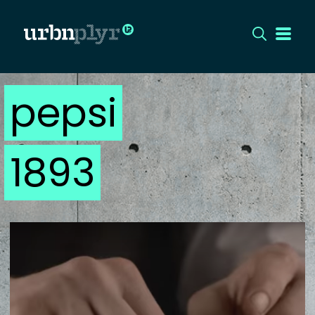
pepsi
CÍMLAP
DIZÁJN
1893
DIVAT
HIP
KULT
UTCA