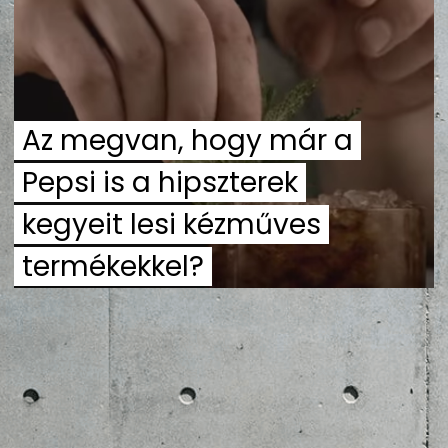
ZENE
MÉDIAAJÁNLAT
IMPRESSZUM
PR-ARCHÍVUM
ADATKEZELÉSI TÁJÉKOZTATÓ
Az megvan, hogy már a
Pepsi is a hipszterek
kegyeit lesi kézműves
termékekkel?