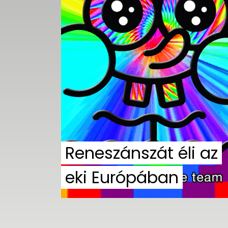
UTCA
ZENE
MÉDIAAJÁNLAT
IMPRESSZUM
PR-ARCHÍVUM
ADATKEZELÉSI
TÁJÉKOZTATÓ
Reneszánszát éli az
eki Európában