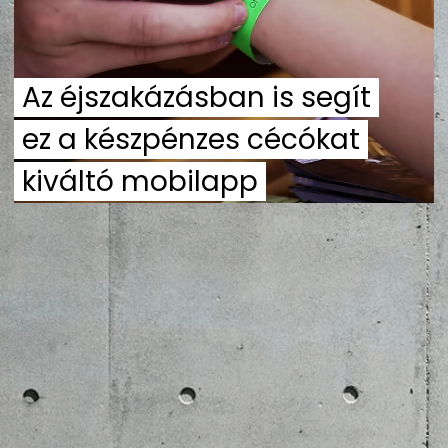
ZENE
MÉDIAAJÁNLAT
Az éjszakázásban is segít
IMPRESSZUM
PR-ARCHÍVUM
ADATKEZELÉSI TÁJÉKOZTATÓ
ez a készpénzes cécókat
kiváltó mobilapp