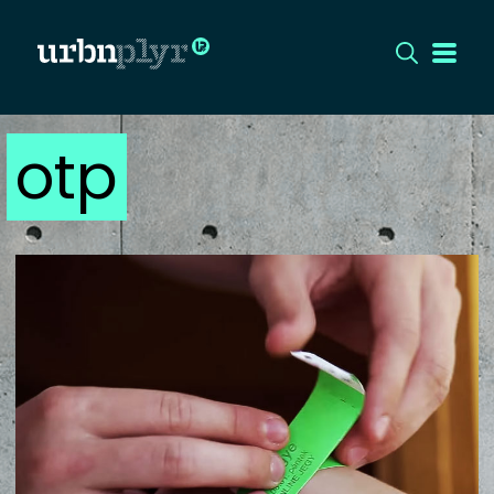
otp
CÍMLAP
DIZÁJN
DIVAT
HIP
KULT
UTCA