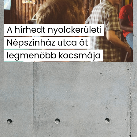
ZENE
MÉDIAAJÁNLAT
A hírhedt nyolckerületi
IMPRESSZUM
PR-ARCHÍVUM
ADATKEZELÉSI TÁJÉKOZTATÓ
Népszínház utca öt
legmenőbb kocsmája