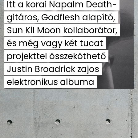
Itt a korai Napalm Death-
ZENE
gitáros, Godflesh alapító,
MÉDIAAJÁNLAT
IMPRESSZUM
Sun Kil Moon kollaborátor,
PR-ARCHÍVUM
ADATKEZELÉSI TÁJÉKOZTATÓ
és még vagy két tucat
projekttel összeköthető
Justin Broadrick zajos
elektronikus albuma