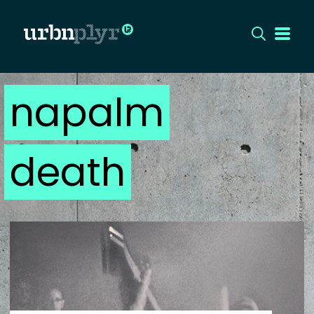
napalm
CÍMLAP
DIZÁJN
death
DIVAT
HIP
KULT
UTCA