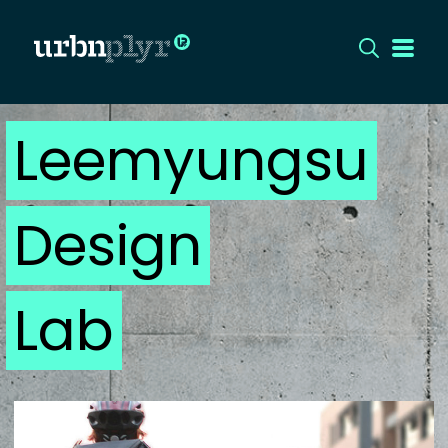
Leemyungsu
CÍMLAP
DIZÁJN
Design
DIVAT
HIP
Lab
KULT
UTCA