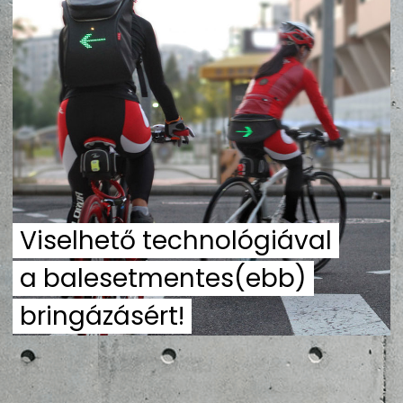
ZENE
MÉDIAAJÁNLAT
IMPRESSZUM
PR-ARCHÍVUM
ADATKEZELÉSI TÁJÉKOZTATÓ
Viselhető technológiával
a balesetmentes(ebb)
bringázásért!