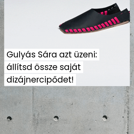
ZENE
MÉDIAAJÁNLAT
IMPRESSZUM
PR-ARCHÍVUM
ADATKEZELÉSI TÁJÉKOZTATÓ
Gulyás Sára azt üzeni:
állítsd össze saját
dizájnercipődet!