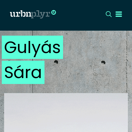
Gulyás
CÍMLAP
DIZÁJN
Sára
DIVAT
HIP
KULT
UTCA