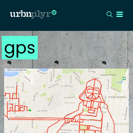
gps
CÍMLAP
DIZÁJN
DIVAT
HIP
KULT
UTCA