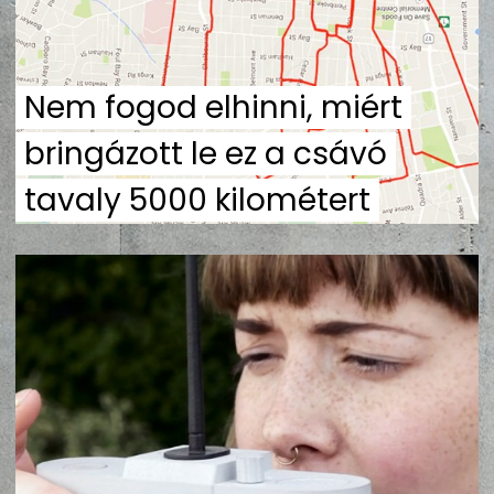
ZENE
MÉDIAAJÁNLAT
Nem fogod elhinni, miért
IMPRESSZUM
PR-ARCHÍVUM
ADATKEZELÉSI TÁJÉKOZTATÓ
bringázott le ez a csávó
tavaly 5000 kilométert