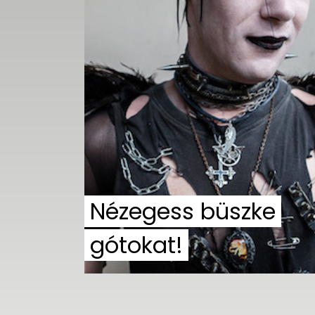
UTCA
ZENE
MÉDIAAJÁNLAT
IMPRESSZUM
PR-ARCHÍVUM
ADATKEZELÉSI
TÁJÉKOZTATÓ
Nézegess büszke
gótokat!