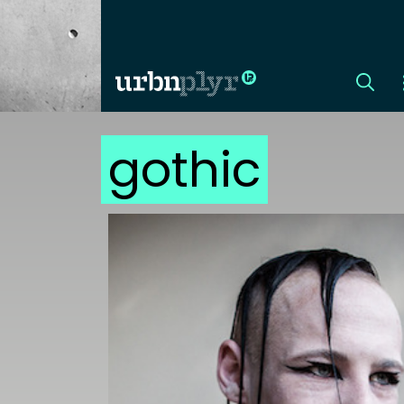
gothic
CÍMLAP
DIZÁJN
DIVAT
HIP
KULT