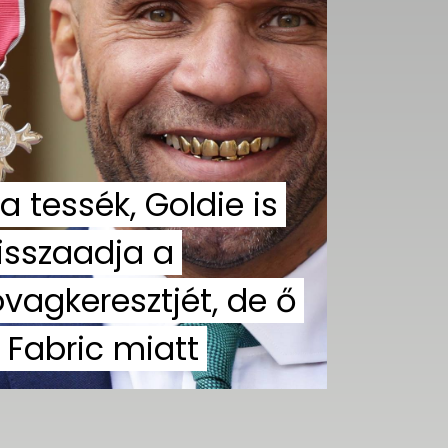
a tessék, Goldie is
isszaadja a
ovagkeresztjét, de ő
 Fabric miatt