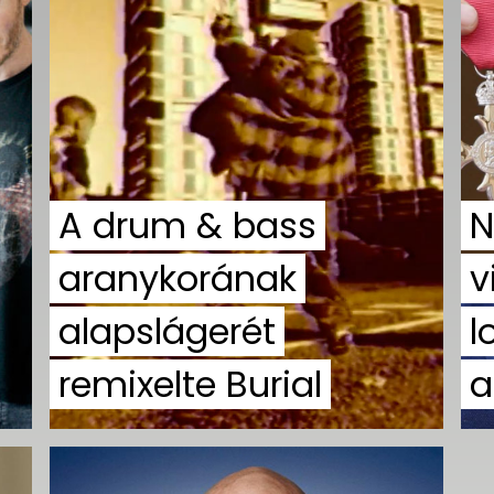
A drum & bass
N
aranykorának
v
alapslágerét
l
remixelte Burial
a