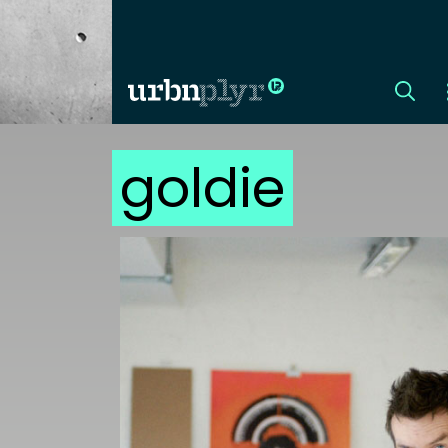
goldie
CÍMLAP
DIZÁJN
DIVAT
HIP
KULT