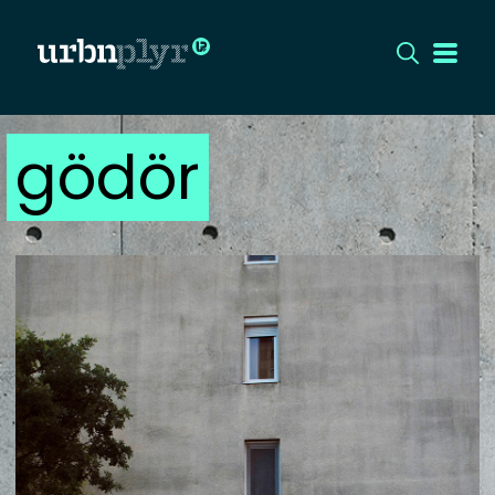
gödör
CÍMLAP
DIZÁJN
DIVAT
HIP
KULT
UTCA