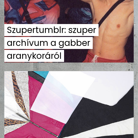
ZENE
MÉDIAAJÁNLAT
Szupertumblr: szuper
IMPRESSZUM
PR-ARCHÍVUM
ADATKEZELÉSI TÁJÉKOZTATÓ
archívum a gabber
aranykoráról