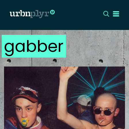
gabber
CÍMLAP
DIZÁJN
DIVAT
HIP
KULT
UTCA