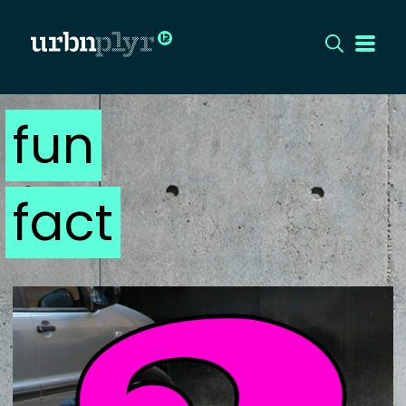
fun
CÍMLAP
DIZÁJN
fact
DIVAT
HIP
KULT
UTCA