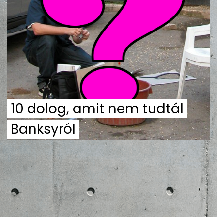
ZENE
MÉDIAAJÁNLAT
IMPRESSZUM
PR-ARCHÍVUM
ADATKEZELÉSI TÁJÉKOZTATÓ
10 dolog, amit nem tudtál
Banksyról