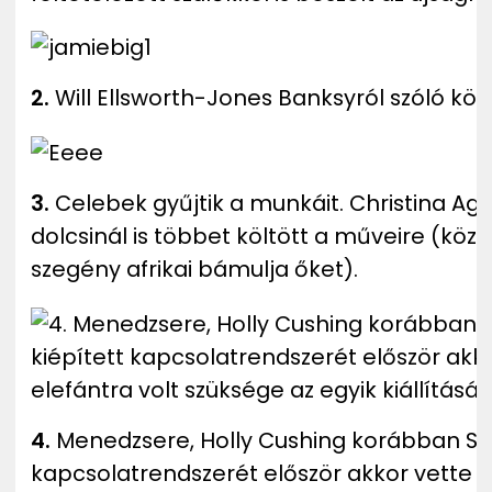
2.
Will Ellsworth-Jones Banksyról szóló kö
3.
Celebek gyűjtik a munkáit. Christina Agu
dolcsinál is többet költött a műveire (közt
szegény afrikai bámulja őket).
4.
Menedzsere, Holly Cushing korábban Sean
kapcsolatrendszerét először akkor vette i