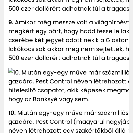
9.
Amikor még messze volt a világhírnévtő
megkért egy párt, hogy hadd fesse le lakó
cserébe két jegyet adott nekik a Glastonbu
lakókocsisok akkor még nem sejtették, h
500 ezer dollárért adhatnak túl a tragacso
10.
Miután egy-egy műve már százmilliós t
gazdára, Pest Control (magyarul nagyjábó
néven létrehozott egy szakértőkből álló hi