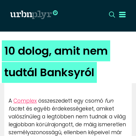
CÍMLAP
10 dolog, amit nem
DIZÁJN
tudtál Banksyról
DIVAT
HIP
A
Complex
összeszedett egy csomó
fun
KULT
fact
et és egyéb érdekességeket, amiket
valószínűleg a legtöbben nem tudnak a világ
legjobban körülrajongott, de máig ismeretlen
UTCA
személyazonosságú, ellenben képeivel már