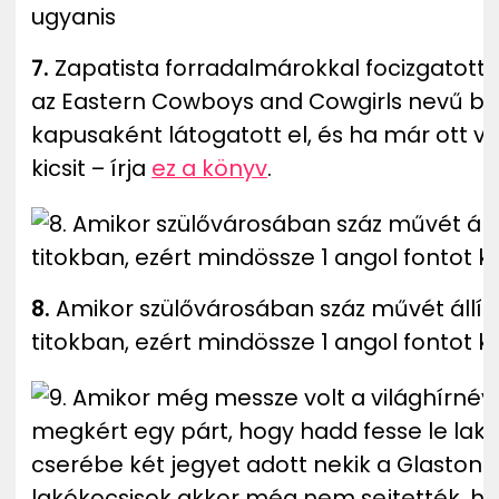
7.
Zapatista forradalmárokkal focizgatott
az Eastern Cowboys and Cowgirls nevű brist
kapusaként látogatott el, és ha már ott vol
kicsit – írja
ez a könyv
.
8.
Amikor szülővárosában száz művét állít
titokban, ezért mindössze 1 angol fontot kér