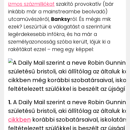
izmos százmilliókat
szakító provokatív (bár
ZENE
inkább már a mainstreambe beolvadó)
utcaművészéről,
Banksy
ról. És mégis mik
MÉDIAAJÁNLAT
IMPRESSZUM
ezek? Leszűrtük a válogatást a szerintünk
PR-ARCHÍVUM
legérdekesebb infókra, és ha már a
ADATKEZELÉSI TÁJÉKOZTATÓ
személyazonosság szóba került, lőjük ki a
rakétákat ezzel – meg egy képpel:
1.
A Daily Mail szerint a neve Robin Gunnin
születésű bristoli, aki állítólag az általuk k
cikkben
korábbi szobatársaival, iskolatárs
feltételezett szülőkkel is beszélt az újságíró