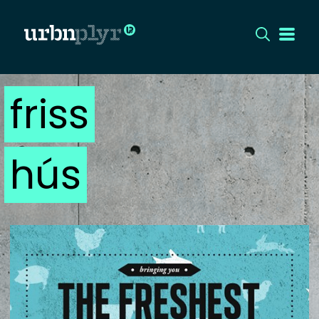
friss
CÍMLAP
DIZÁJN
hús
DIVAT
HIP
KULT
UTCA