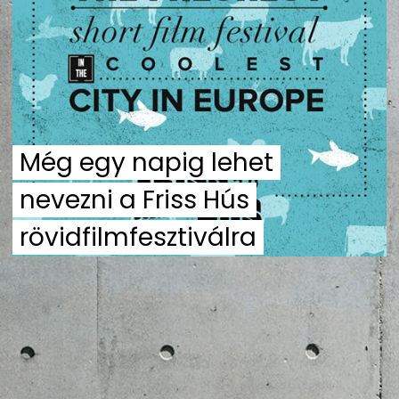
ZENE
MÉDIAAJÁNLAT
IMPRESSZUM
PR-ARCHÍVUM
ADATKEZELÉSI TÁJÉKOZTATÓ
Még egy napig lehet
nevezni a Friss Hús
rövidfilmfesztiválra