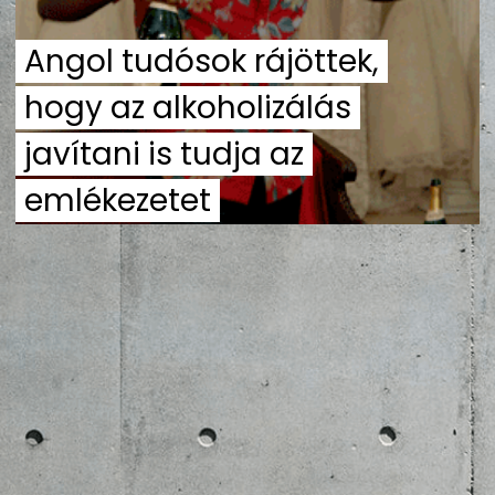
ZENE
Angol tudósok rájöttek,
MÉDIAAJÁNLAT
hogy az alkoholizálás
IMPRESSZUM
PR-ARCHÍVUM
ADATKEZELÉSI TÁJÉKOZTATÓ
javítani is tudja az
emlékezetet