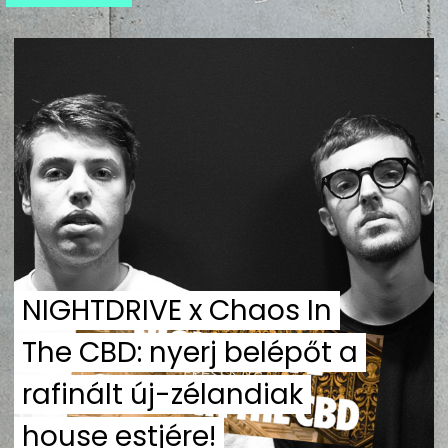
ZENE
MÉDIAAJÁNLAT
IMPRESSZUM
PR-ARCHÍVUM
ADATKEZELÉSI TÁJÉKOZTATÓ
NIGHTDRIVE x Chaos In
The CBD: nyerj belépőt a
rafinált új-zélandiak
house estjére!