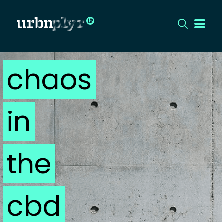
chaos
CÍMLAP
DIZÁJN
in
DIVAT
HIP
the
KULT
cbd
UTCA